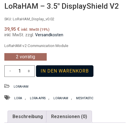
LoRaHAM – 3.5″ DisplayShield V2
SKU:
LoRaHAM_Display_v0.02
39,95
€
inkl. MwSt (19%)
inkl. MwSt.
zzgl.
Versandkosten
LoRaHAM v2 Communication Module
2 vorrätig
LoRaHAM
-
+
IN DEN WARENKORB
-
3.5"
LORAHAM
DisplayShield
V2
,
,
,
LORA
LORA-APRS
LORAHAM
MESHTASTIC
Menge
Beschreibung
Rezensionen (0)