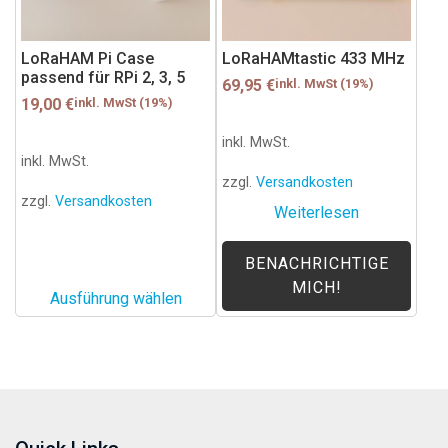
Die
Optionen
können
LoRaHAM Pi Case
LoRaHAMtastic 433 MHz
passend für RPi 2, 3, 5
auf
69,95
€
inkl. MwSt (19%)
der
19,00
€
inkl. MwSt (19%)
Produktseite
inkl. MwSt.
gewählt
inkl. MwSt.
werden
zzgl.
Versandkosten
zzgl.
Versandkosten
Weiterlesen
BENACHRICHTIGE
MICH!
Ausführung wählen