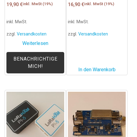
19,90
€
inkl. MwSt (19%)
16,90
€
inkl. MwSt (19%)
inkl. MwSt.
inkl. MwSt.
zzgl.
Versandkosten
zzgl.
Versandkosten
Weiterlesen
BENACHRICHTIGE
MICH!
In den Warenkorb
Dieses
Produkt
weist
mehrere
Varianten
auf.