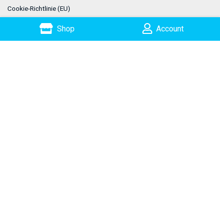
Cookie-Richtlinie (EU)
Shop
Account
Shop
Warenkorb
AGB
Widerrufsbelehrung
GitHub
Search
Opening Hours
Week Days
10:00 - 16:30
Saturday
Off